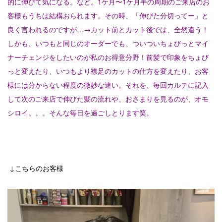
今年も、フレッシュな可愛いお客様が、成人の
的に伸びて気になる。など。1ケ月〜1ケ月半の周期のご来店のお
日を迎えられました⭐︎broochからも、3人のお
客様もうちは結構おられます。その時、「伸びた分切ってー」と
客様の大切な一日のお手伝いを…
良く言われるのですが…→カット前とカット後では、全然違う！
2025.12.3
しかも、いつもと同じのオーダーでも、ついついちょびっとマイ
お待たせしました♡2026年度 HAPPY NEW
ナーチェンジをしたいのが私のお得意分野！前髪で印象をちょび
YEAR⭐︎ 馬さん ⭐︎ 〜じいじくんの手作り粘
土〜 …
っと変えたり、いつもより襟足のカットの仕方を変えたり、お客
様には分からない程度の微妙な違い。それを、毎回カルテに記入
2025.12.3
して次のご来店で伸びた髪の流れや、おさまりを見るのが、オモ
伸ばしかけロングは、なかなか雰囲気が変えら
れない。顔まわりを切りすぎちゃうと、仕事の
シロイ。。。そんな毎日を過ごしとります笑。
時に結んでおちてくるとうっとおしい……
2025.12.3
先日、高校生女子がヘアドネーションをご希望
されて、ばっさり、いやいやいや、バババババ
ッサーリッ！！！…
↓こちらのお客様
2025.12.3
弾ける笑顔が可愛い♡♡♡ 先日、七五三のヘ
アセットand着付けのお客様♡お天気もとっー
ても良くって最高の一日なったねー…