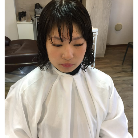
2025.11.17
早めのサンタが店内に並んでます♡好評につ
き、うちの父の手作りサンタ♡♡♡1セット
¥800 販売中♡数に限りがありますの…
2025.11.17
あえての、ポイントカラー♡♡♡セクション
で、顔周りだけを、ぐるりとポイントに♡ＴＰ
Ｏに合わせて、このくらいのラインで、テ…