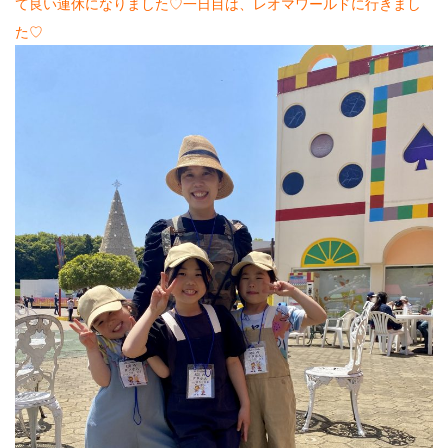
今年も、フレッシュな可愛いお客様が、成人の
て良い連休になりました♡一日目は、レオマワールドに行きまし
日を迎えられました⭐︎broochからも、3人のお
た♡
客様の大切な一日のお手伝いを…
2025.12.3
お待たせしました♡2026年度 HAPPY NEW
YEAR⭐︎ 馬さん ⭐︎ 〜じいじくんの手作り粘
土〜 …
2025.12.3
伸ばしかけロングは、なかなか雰囲気が変えら
れない。顔まわりを切りすぎちゃうと、仕事の
時に結んでおちてくるとうっとおしい……
2025.12.3
先日、高校生女子がヘアドネーションをご希望
されて、ばっさり、いやいやいや、バババババ
ッサーリッ！！！…
2025.12.3
弾ける笑顔が可愛い♡♡♡ 先日、七五三のヘ
アセットand着付けのお客様♡お天気もとっー
ても良くって最高の一日なったねー…