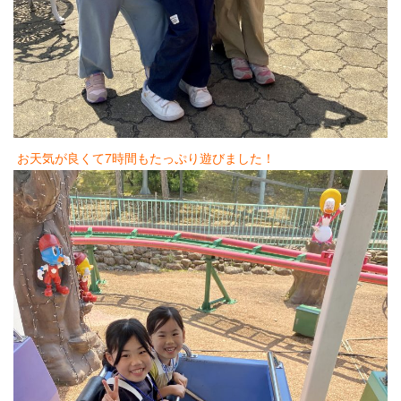
2025.11.17
早めのサンタが店内に並んでます♡好評につ
き、うちの父の手作りサンタ♡♡♡1セット
¥800 販売中♡数に限りがありますの…
2025.11.17
あえての、ポイントカラー♡♡♡セクション
で、顔周りだけを、ぐるりとポイントに♡ＴＰ
お天気が良くて7時間もたっぷり遊びました！
Ｏに合わせて、このくらいのラインで、テ…