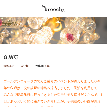
最近の記事
Menu
2026.5.30
Home
やってきました♡年に2回の、商品キャンペー
ン！！！毎年６月、１２月はbroochオープン
Salon info
以来の恒例の商品キャンペーン実施…
2026.4.4
G.W♡
Stylist
春パーおかわり笑。可愛い春パー♡ オトナカワ
イイ♡パーマにしました♡ハンサムショートか
2023.5.7
未分類
投稿者:
nao
Menu / Price
らの伸びたスタイルをbobにカット…
Reserve
2026.4.4
ゴールデンウィークのてんこ盛りのイベントが終わりました♡今
４月は、ニューヘアしたくなる、アルアル♡春
年のG.Wは、父の故郷の徳島へ帰省しました！民泊を利用して、
Blog
♡パー始めてます笑。春パーマ可愛い♡暖かく
なり、ルンルン気分を出したいそんなこ…
みんなで徳島旅行に行ってきました♡モリモリ盛りだくさんで、1
日があっという間に過ぎていきましたが、子供達のいい顔が見れ
2026.1.18