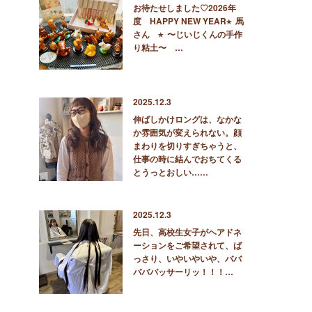
お待たせしました♡2026年
度 HAPPY NEW YEAR⭐︎ 馬
さん ⭐︎ 〜じいじくんの手作
り粘土〜 …
2025.12.3
伸ばしかけロングは、なかな
か雰囲気が変えられない。顔
まわりを切りすぎちゃうと、
仕事の時に結んでおちてくる
とうっとおしい……
2025.12.3
先日、高校生女子がヘアドネ
ーションをご希望されて、ば
っさり、いやいやいや、ババ
バババッサーリッ！！！…