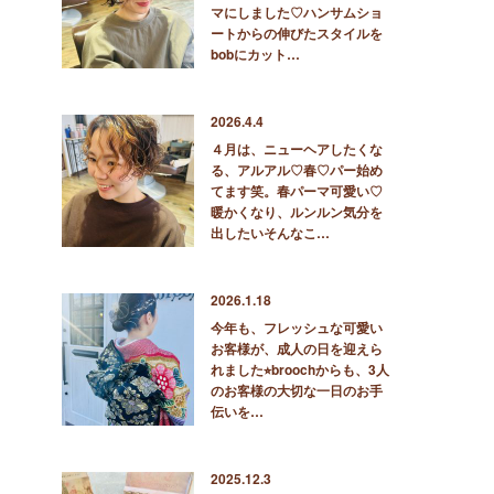
マにしました♡ハンサムショ
ートからの伸びたスタイルを
bobにカット…
2026.4.4
４月は、ニューヘアしたくな
る、アルアル♡春♡パー始め
てます笑。春パーマ可愛い♡
暖かくなり、ルンルン気分を
出したいそんなこ…
2026.1.18
今年も、フレッシュな可愛い
お客様が、成人の日を迎えら
れました⭐︎broochからも、3人
のお客様の大切な一日のお手
伝いを…
2025.12.3