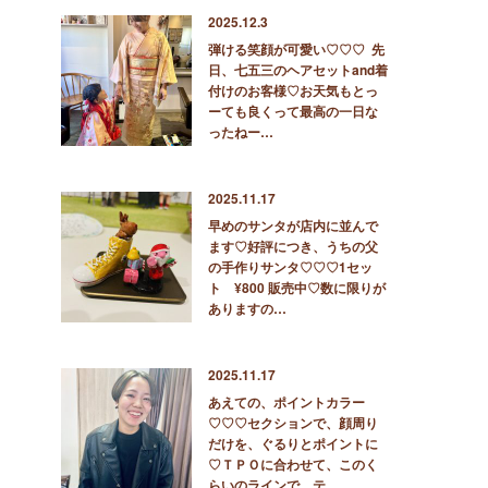
2025.12.3
弾ける笑顔が可愛い♡♡♡ 先
日、七五三のヘアセットand着
付けのお客様♡お天気もとっ
ーても良くって最高の一日な
ったねー…
2025.11.17
早めのサンタが店内に並んで
ます♡好評につき、うちの父
の手作りサンタ♡♡♡1セッ
ト ¥800 販売中♡数に限りが
ありますの…
2025.11.17
あえての、ポイントカラー
♡♡♡セクションで、顔周り
だけを、ぐるりとポイントに
♡ＴＰＯに合わせて、このく
らいのラインで、テ…