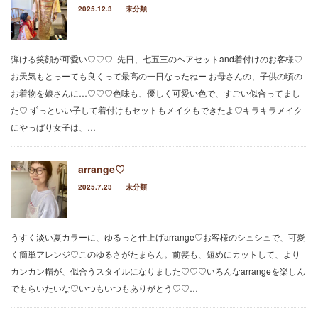
2025.12.3
未分類
弾ける笑顔が可愛い♡♡♡ 先日、七五三のヘアセットand着付けのお客様♡
お天気もとっーても良くって最高の一日なったねー お母さんの、子供の頃の
お着物を娘さんに…♡♡♡色味も、優しく可愛い色で、すごい似合ってまし
た♡ ずっといい子して着付けもセットもメイクもできたよ♡キラキラメイク
にやっぱり女子は、…
arrange♡
2025.7.23
未分類
うすく淡い夏カラーに、ゆるっと仕上げarrange♡お客様のシュシュで、可愛
く簡単アレンジ♡このゆるさがたまらん。前髪も、短めにカットして、より
カンカン帽が、似合うスタイルになりました♡♡♡いろんなarrangeを楽しん
でもらいたいな♡いつもいつもありがとう♡♡…