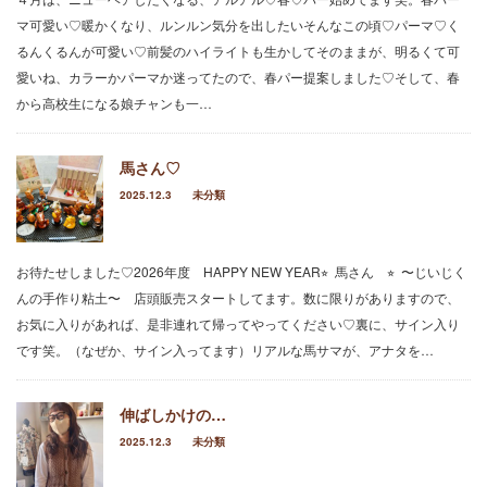
マ可愛い♡暖かくなり、ルンルン気分を出したいそんなこの頃♡パーマ♡く
2025.11.17
るんくるんが可愛い♡前髪のハイライトも生かしてそのままが、明るくて可
早めのサンタが店内に並んでます♡好評につ
き、うちの父の手作りサンタ♡♡♡1セット
愛いね、カラーかパーマか迷ってたので、春パー提案しました♡そして、春
¥800 販売中♡数に限りがありますの…
から高校生になる娘チャンも一…
2025.11.17
あえての、ポイントカラー♡♡♡セクション
馬さん♡
で、顔周りだけを、ぐるりとポイントに♡ＴＰ
2025.12.3
未分類
Ｏに合わせて、このくらいのラインで、テ…
お待たせしました♡2026年度 HAPPY NEW YEAR⭐︎ 馬さん ⭐︎ 〜じいじく
んの手作り粘土〜 店頭販売スタートしてます。数に限りがありますので、
お気に入りがあれば、是非連れて帰ってやってください♡裏に、サイン入り
です笑。（なぜか、サイン入ってます）リアルな馬サマが、アナタを…
伸ばしかけの…
2025.12.3
未分類