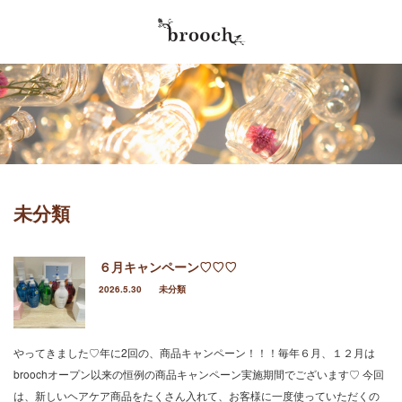
最近の記事
Menu
2026.5.30
Home
やってきました♡年に2回の、商品キャンペー
ン！！！毎年６月、１２月はbroochオープン
Salon info
以来の恒例の商品キャンペーン実施…
2026.4.4
Stylist
未分類
春パーおかわり笑。可愛い春パー♡ オトナカワ
イイ♡パーマにしました♡ハンサムショートか
Menu / Price
らの伸びたスタイルをbobにカット…
６月キャンペーン♡♡♡
Reserve
2026.5.30
未分類
2026.4.4
４月は、ニューヘアしたくなる、アルアル♡春
Blog
♡パー始めてます笑。春パーマ可愛い♡暖かく
なり、ルンルン気分を出したいそんなこ…
やってきました♡年に2回の、商品キャンペーン！！！毎年６月、１２月は
broochオープン以来の恒例の商品キャンペーン実施期間でございます♡ 今回
2026.1.18
は、新しいヘアケア商品をたくさん入れて、お客様に一度使っていただくの