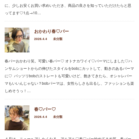
今年も、フレッシュな可愛いお客様が、成人の
に、少しお安くお買い求めいただき、商品の良さを知っていただけたらと思
日を迎えられました⭐︎broochからも、3人のお
客様の大切な一日のお手伝いを…
ってます♡1点→10…
2025.12.3
おかわり春♡パー
お待たせしました♡2026年度 HAPPY NEW
YEAR⭐︎ 馬さん ⭐︎ 〜じいじくんの手作り粘
2026.4.4
未分類
土〜 …
2025.12.3
春パーおかわり笑。可愛い春パー♡ オトナカワイイ♡パーマにしました♡ハ
伸ばしかけロングは、なかなか雰囲気が変えら
れない。顔まわりを切りすぎちゃうと、仕事の
ンサムショートからの伸びたスタイルをbobにカットして、動きのあるパーマ
時に結んでおちてくるとうっとおしい……
に♡ パッツリbobのストレートも可愛いけど、飽きてきたら、オシャレパー
マもいいんじゃない？bobパーマは、女性らしさも出るし、ファッションも楽
2025.12.3
しめそうっ！…
先日、高校生女子がヘアドネーションをご希望
されて、ばっさり、いやいやいや、バババババ
ッサーリッ！！！…
春♡パー♡
2025.12.3
2026.4.4
未分類
弾ける笑顔が可愛い♡♡♡ 先日、七五三のヘ
アセットand着付けのお客様♡お天気もとっー
ても良くって最高の一日なったねー…
４月は、ニューヘアしたくなる、アルアル♡春♡パー始めてます笑。春パー