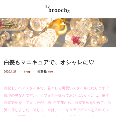
最近の記事
Menu
2026.5.30
Home
やってきました♡年に2回の、商品キャンペー
ン！！！毎年６月、１２月はbroochオープン
Salon info
以来の恒例の商品キャンペーン実施…
2026.4.4
白髪もマニキュアで、オシャレに♡
Stylist
春パーおかわり笑。可愛い春パー♡ オトナカワ
イイ♡パーマにしました♡ハンサムショートか
2020.1.21
blog
投稿者:
nao
Menu / Price
らの伸びたスタイルをbobにカット…
Reserve
2026.4.4
白髪も、ヘアスタイルで、若々しく可愛いスタイルになります♡
４月は、ニューヘアしたくなる、アルアル♡春
義理の母なんですが、ビフォアー撮っておけばよかった……長年
Blog
♡パー始めてます笑。春パーマ可愛い♡暖かく
なり、ルンルン気分を出したいそんなこ…
白髪染めをしてましたが、約1年半前から、白髪染めをやめて、白
髪に戻しました！そして、今は、マニキュアでピンクを入れてツ
2026.1.18