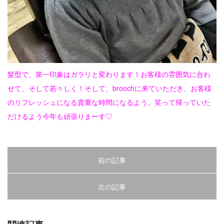
2025.11.17
早めのサンタが店内に並んでます♡好評につ
き、うちの父の手作りサンタ♡♡♡1セット
¥800 販売中♡数に限りがありますの…
2025.11.17
あえての、ポイントカラー♡♡♡セクション
髪型で、第一印象はガラリと変わります！お客様の雰囲気に合わ
で、顔周りだけを、ぐるりとポイントに♡ＴＰ
せて、そして若々しく！そして、broochに来ていただき、お客様
Ｏに合わせて、このくらいのラインで、テ…
のリフレッシュになる貴重な時間になるよう、笑って帰っていた
だけるよう今年も頑張りまーす♡
前の記事
次の記事