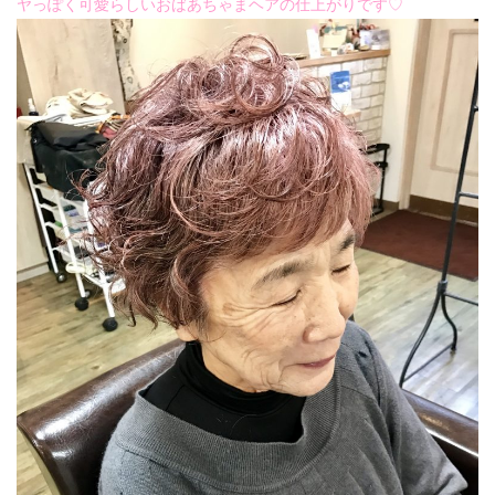
今年も、フレッシュな可愛いお客様が、成人の
ヤっぽく可愛らしいおばあちゃまヘアの仕上がりです♡
日を迎えられました⭐︎broochからも、3人のお
客様の大切な一日のお手伝いを…
2025.12.3
お待たせしました♡2026年度 HAPPY NEW
YEAR⭐︎ 馬さん ⭐︎ 〜じいじくんの手作り粘
土〜 …
2025.12.3
伸ばしかけロングは、なかなか雰囲気が変えら
れない。顔まわりを切りすぎちゃうと、仕事の
時に結んでおちてくるとうっとおしい……
2025.12.3
先日、高校生女子がヘアドネーションをご希望
されて、ばっさり、いやいやいや、バババババ
ッサーリッ！！！…
2025.12.3
弾ける笑顔が可愛い♡♡♡ 先日、七五三のヘ
アセットand着付けのお客様♡お天気もとっー
ても良くって最高の一日なったねー…