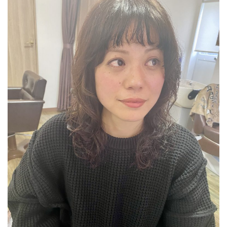
今年も、フレッシュな可愛いお客様が、成人の
日を迎えられました⭐︎broochからも、3人のお
客様の大切な一日のお手伝いを…
2025.12.3
お待たせしました♡2026年度 HAPPY NEW
YEAR⭐︎ 馬さん ⭐︎ 〜じいじくんの手作り粘
土〜 …
2025.12.3
伸ばしかけロングは、なかなか雰囲気が変えら
れない。顔まわりを切りすぎちゃうと、仕事の
時に結んでおちてくるとうっとおしい……
2025.12.3
先日、高校生女子がヘアドネーションをご希望
されて、ばっさり、いやいやいや、バババババ
ッサーリッ！！！…
2025.12.3
弾ける笑顔が可愛い♡♡♡ 先日、七五三のヘ
アセットand着付けのお客様♡お天気もとっー
ても良くって最高の一日なったねー…