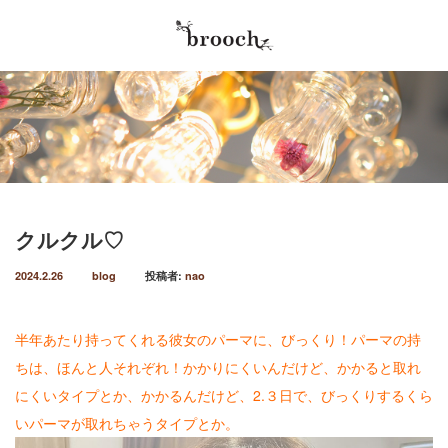
最近の記事
Menu
2026.5.30
Home
やってきました♡年に2回の、商品キャンペー
ン！！！毎年６月、１２月はbroochオープン
Salon info
以来の恒例の商品キャンペーン実施…
2026.4.4
クルクル♡
Stylist
春パーおかわり笑。可愛い春パー♡ オトナカワ
イイ♡パーマにしました♡ハンサムショートか
2024.2.26
blog
投稿者:
nao
Menu / Price
らの伸びたスタイルをbobにカット…
Reserve
2026.4.4
半年あたり持ってくれる彼女のパーマに、びっくり！パーマの持
４月は、ニューヘアしたくなる、アルアル♡春
ちは、ほんと人それぞれ！かかりにくいんだけど、かかると取れ
Blog
♡パー始めてます笑。春パーマ可愛い♡暖かく
なり、ルンルン気分を出したいそんなこ…
にくいタイプとか、かかるんだけど、2.３日で、びっくりするくら
いパーマが取れちゃうタイプとか。
2026.1.18