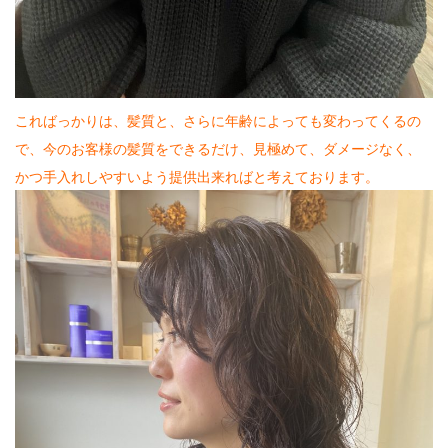
2025.11.17
早めのサンタが店内に並んでます♡好評につ
き、うちの父の手作りサンタ♡♡♡1セット
¥800 販売中♡数に限りがありますの…
こればっかりは、髪質と、さらに年齢によっても変わってくるの
2025.11.17
あえての、ポイントカラー♡♡♡セクション
で、今のお客様の髪質をできるだけ、見極めて、ダメージなく、
で、顔周りだけを、ぐるりとポイントに♡ＴＰ
かつ手入れしやすいよう提供出来ればと考えております。
Ｏに合わせて、このくらいのラインで、テ…